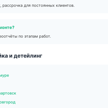
, рассрочка для постоянных клиентов.
монте?
еоотчёты по этапам работ.
ка и детейлинг
муре
вартовск
Новгород