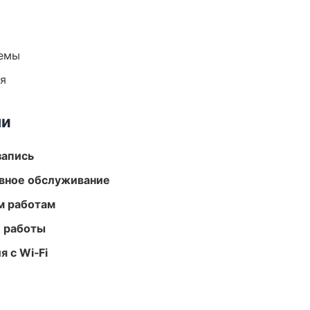
темы
ия
ми
запись
вное обслуживание
м работам
е работы
 с Wi‑Fi