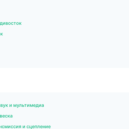
адивосток
ск
звук и мультимедиа
двеска
нсмиссия и сцепление