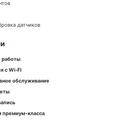
нтов
ибровка датчиков
ми
е работы
 с Wi‑Fi
вное обслуживание
меты
запись
м премиум-класса