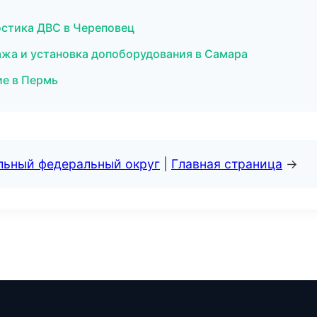
остика ДВС в Череповец
ажа и установка допоборудования в Самара
ие в Пермь
альный федеральный округ
|
Главная страница
→