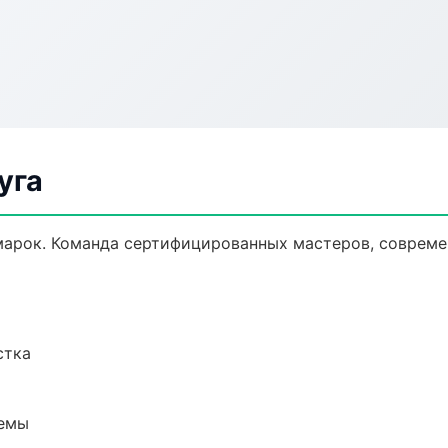
уга
марок. Команда сертифицированных мастеров, совреме
стка
темы