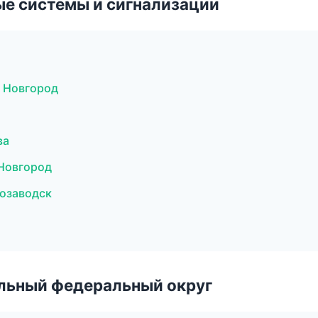
е системы и сигнализации
й Новгород
ва
 Новгород
розаводск
альный федеральный округ