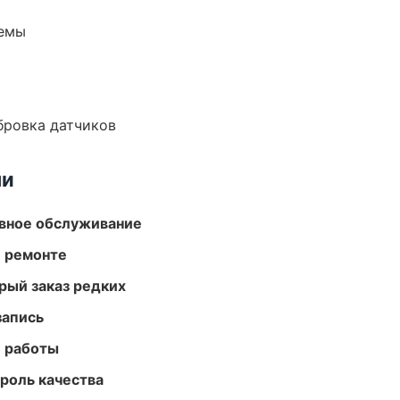
темы
ибровка датчиков
ми
вное обслуживание
и ремонте
рый заказ редких
запись
е работы
роль качества