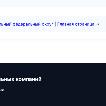
альный федеральный округ
|
Главная страница
→
льных компаний
сии