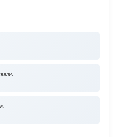
вали.
я.