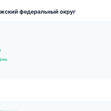
лжский федеральный округ
и
ермь