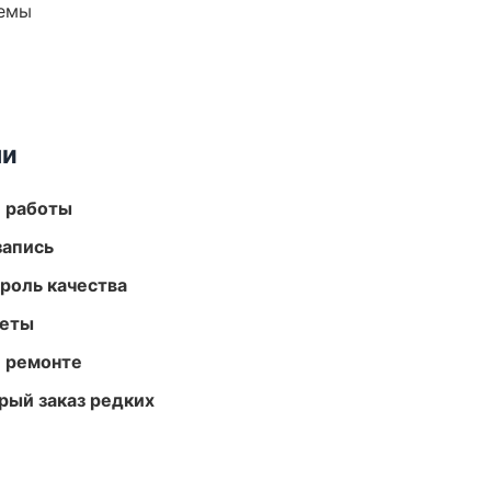
темы
ми
е работы
запись
роль качества
меты
и ремонте
рый заказ редких