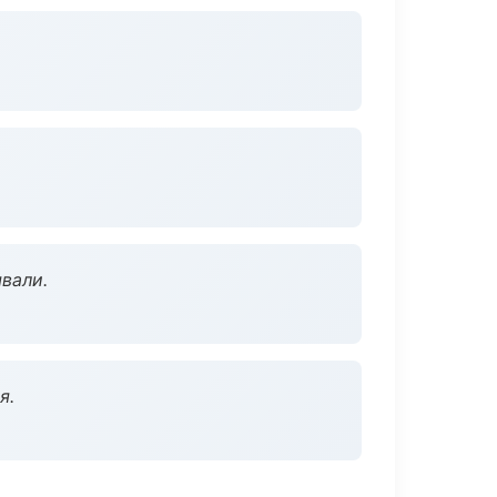
вали.
я.