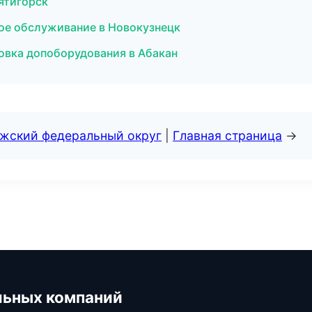
Пятигорск
кое обслуживание в Новокузнецк
овка допоборудования в Абакан
лжский федеральный округ
|
Главная страница
→
льных компаний