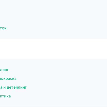
ток
йлинг
 покраска
а и детейлинг
оптика