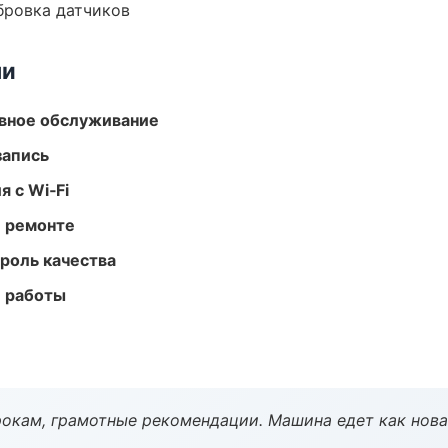
ибровка датчиков
ми
вное обслуживание
запись
 с Wi‑Fi
и ремонте
роль качества
е работы
окам, грамотные рекомендации. Машина едет как нова