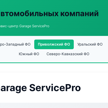
автомобильных компаний
вис-центр Garage ServicePro
ро-Западный ФО
Приволжский ФО
Уральский ФО
Южный ФО
Северо-Кавказский ФО
arage ServicePro