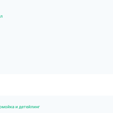
ыл
омойка и детейлинг