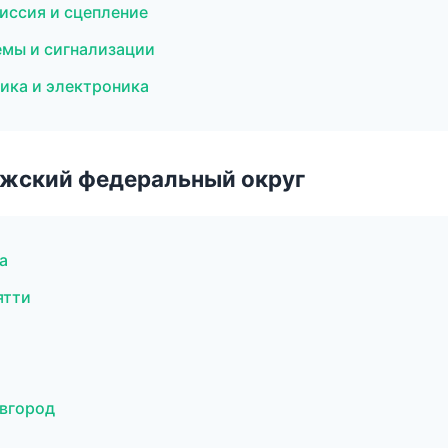
миссия и сцепление
емы и сигнализации
рика и электроника
лжский федеральный округ
а
ятти
овгород