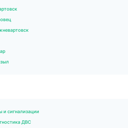
артовск
повец
жневартовск
дар
ызыл
ы и сигнализации
агностика ДВС