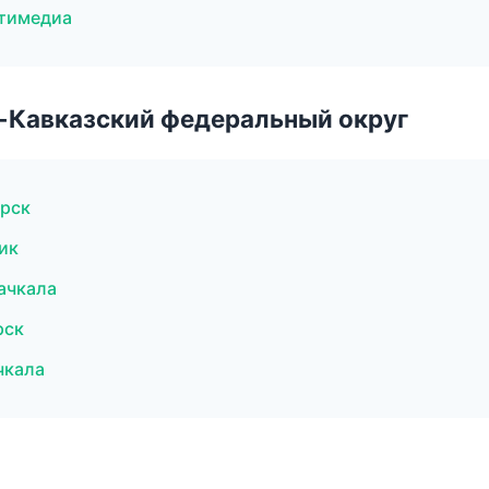
ьтимедиа
о-Кавказский федеральный округ
орск
ик
хачкала
рск
чкала