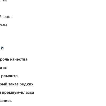
стка
йзеров
темы
ми
роль качества
меты
и ремонте
рый заказ редких
м премиум-класса
запись