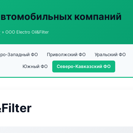
автомобильных компаний
г
» ООО Electro Oil&Filter
ро-Западный ФО
Приволжский ФО
Уральский ФО
Южный ФО
Северо-Кавказский ФО
Filter