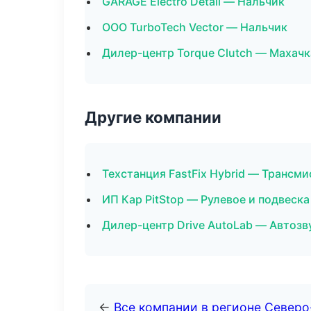
GARAGE Electro Detail — Нальчик
ООО TurboTech Vector — Нальчик
Дилер-центр Torque Clutch — Махач
Другие компании
Техстанция FastFix Hybrid — Трансми
ИП Кар PitStop — Рулевое и подвеск
Дилер-центр Drive AutoLab — Автозв
←
Все компании в регионе Северо