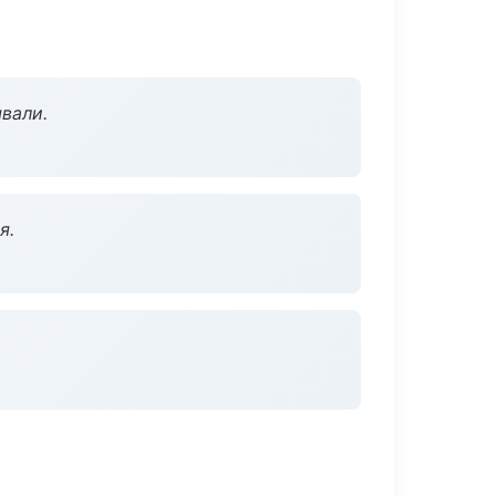
вали.
я.