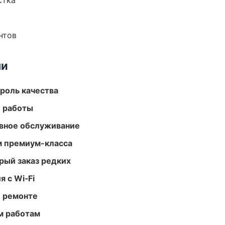
стка
нтов
ми
роль качества
е работы
вное обслуживание
м премиум-класса
рый заказ редких
 с Wi‑Fi
и ремонте
м работам