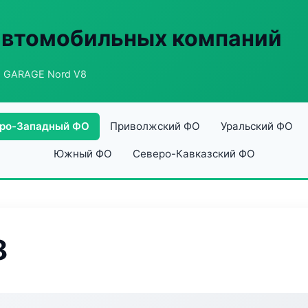
автомобильных компаний
 GARAGE Nord V8
ро-Западный ФО
Приволжский ФО
Уральский ФО
Южный ФО
Северо-Кавказский ФО
8