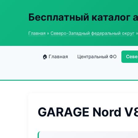
Бесплатный каталог 
Главная
»
Северо-Западный федеральный округ
»
🏠 Главная
Центральный ФО
Севе
GARAGE Nord V