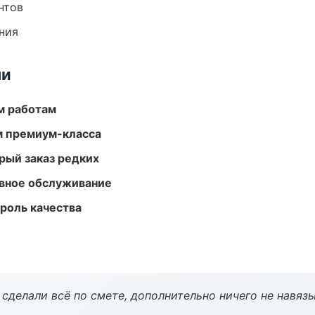
нтов
ния
ми
м работам
м премиум-класса
рый заказ редких
вное обслуживание
роль качества
сделали всё по смете, дополнительно ничего не навязы