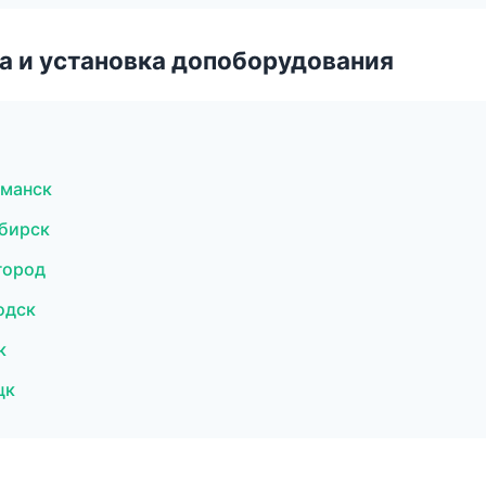
 и установка допоборудования
рманск
ибирск
город
одск
к
цк