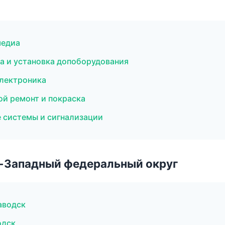
медиа
а и установка допоборудования
электроника
ой ремонт и покраска
е системы и сигнализации
о-Западный федеральный округ
аводск
одск