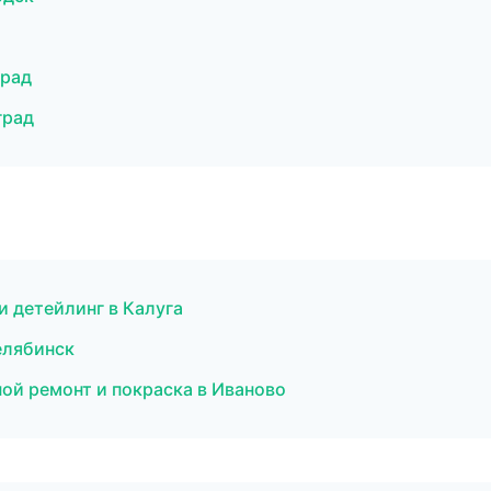
град
град
и детейлинг в Калуга
елябинск
ной ремонт и покраска в Иваново