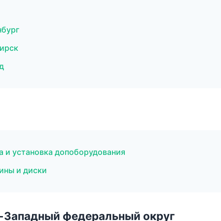
нбург
бирск
д
а и установка допоборудования
ины и диски
о-Западный федеральный округ