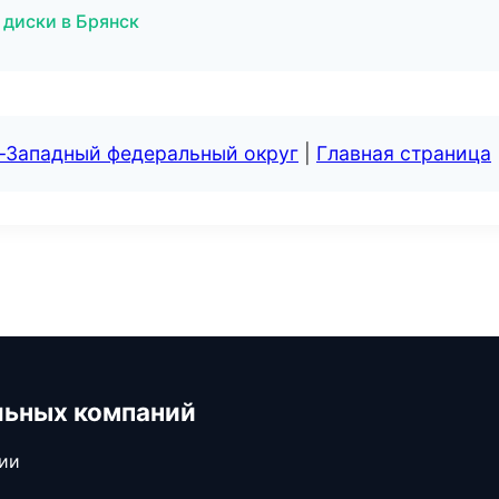
 диски в Брянск
о-Западный федеральный округ
|
Главная страница
льных компаний
сии