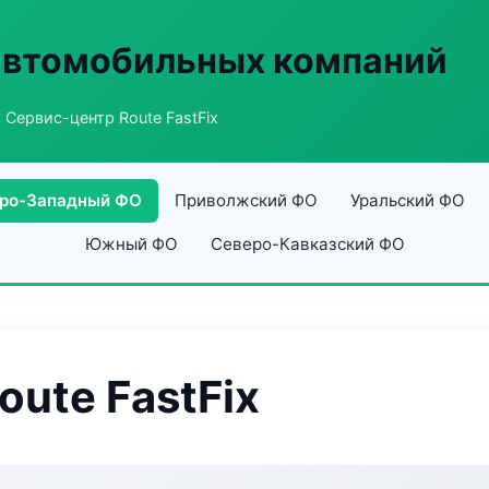
автомобильных компаний
 Сервис-центр Route FastFix
ро-Западный ФО
Приволжский ФО
Уральский ФО
Южный ФО
Северо-Кавказский ФО
ute FastFix