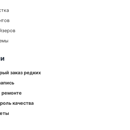
стка
нтов
йзеров
темы
ми
рый заказ редких
запись
и ремонте
роль качества
меты