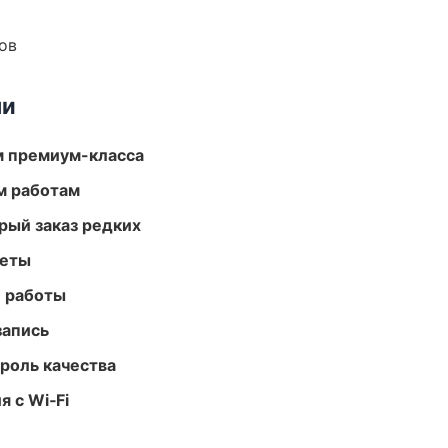
ов
ми
м премиум-класса
м работам
рый заказ редких
меты
е работы
запись
роль качества
 с Wi‑Fi