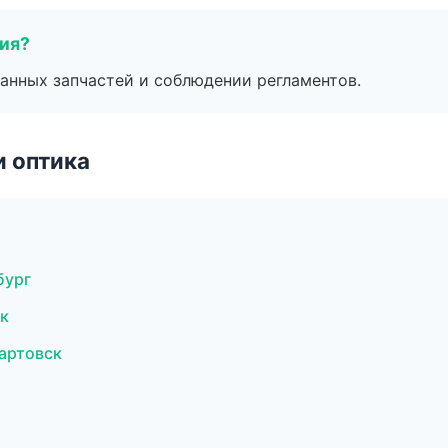
тия?
анных запчастей и соблюдении регламентов.
и оптика
бург
к
вартовск