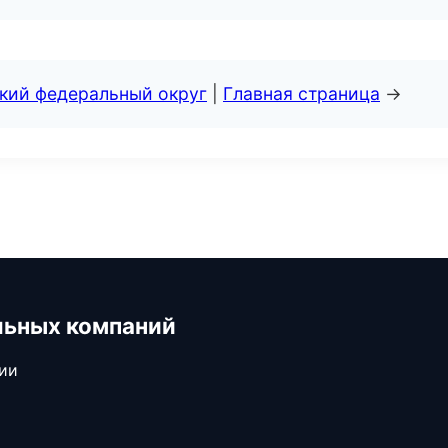
ский федеральный округ
|
Главная страница
→
льных компаний
сии