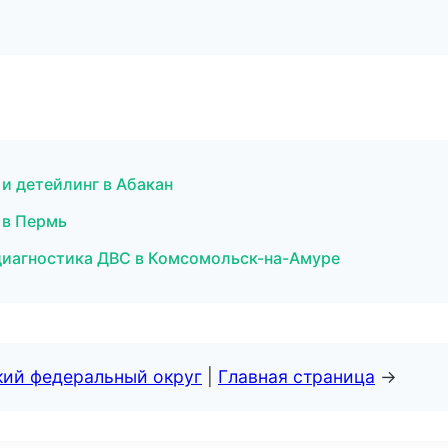
 и детейлинг в Абакан
 в Пермь
 диагностика ДВС в Комсомольск-на-Амуре
кий федеральный округ
|
Главная страница
→