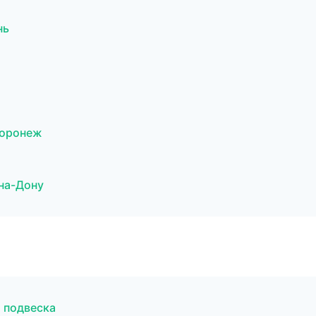
нь
Воронеж
-на-Дону
и подвеска