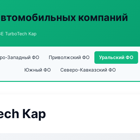
автомобильных компаний
E TurboTech Кар
ро-Западный ФО
Приволжский ФО
Уральский ФО
Южный ФО
Северо-Кавказский ФО
ech Кар