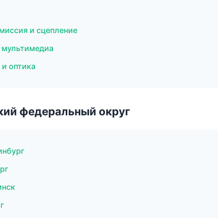
смиссия и сцепление
и мультимедиа
 и оптика
ский федеральный округ
инбург
рг
инск
г