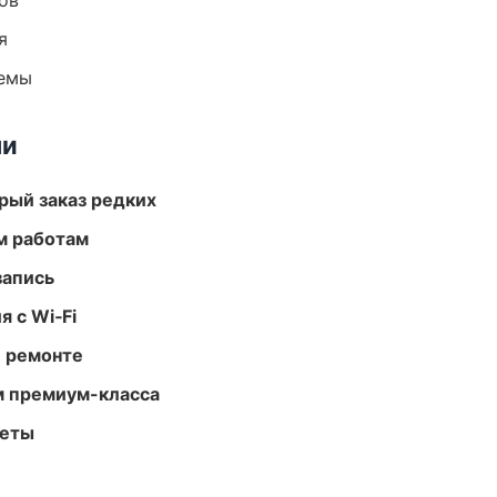
ов
я
темы
ми
рый заказ редких
м работам
запись
 с Wi‑Fi
и ремонте
м премиум-класса
меты