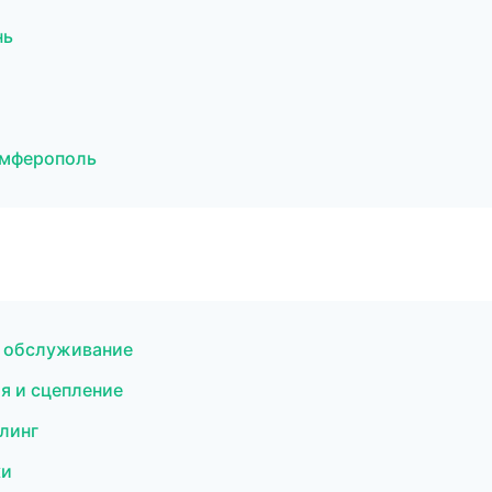
нь
имферополь
е обслуживание
я и сцепление
йлинг
ки