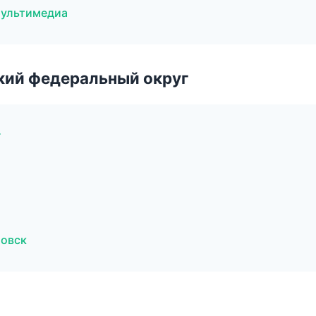
мультимедиа
ский федеральный округ
г
товск