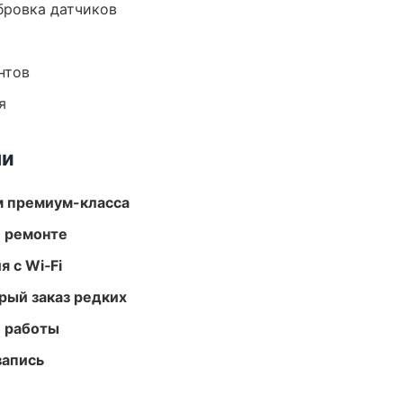
ибровка датчиков
нтов
я
ми
м премиум-класса
и ремонте
 с Wi‑Fi
рый заказ редких
е работы
запись