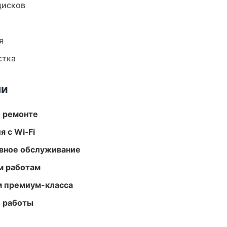
дисков
я
стка
ми
и ремонте
 с Wi‑Fi
вное обслуживание
м работам
м премиум-класса
е работы