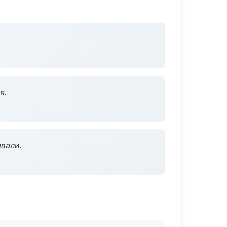
я.
вали.