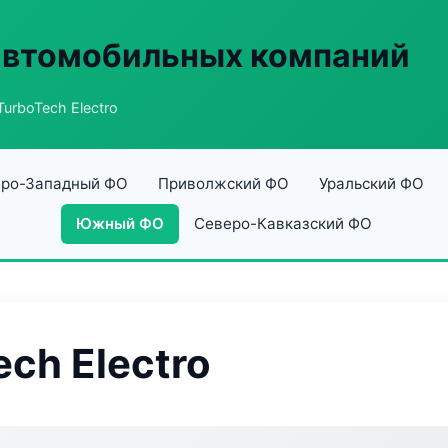
автомобильных компаний
urboTech Electro
ро-Западный ФО
Приволжский ФО
Уральский ФО
Южный ФО
Северо-Кавказский ФО
ch Electro