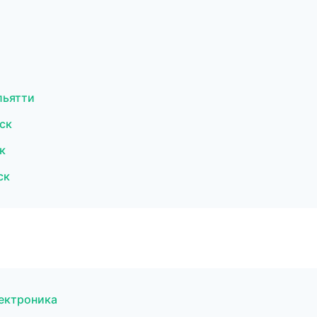
льятти
ск
к
ск
лектроника