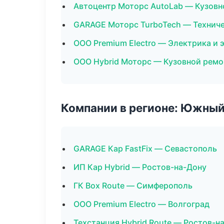
Автоцентр Моторс AutoLab — Кузовн
GARAGE Моторс TurboTech — Технич
ООО Premium Electro — Электрика и 
ООО Hybrid Моторс — Кузовной ремо
Компании в регионе: Южный
GARAGE Кар FastFix — Севастополь
ИП Кар Hybrid — Ростов-на-Дону
ГК Box Route — Симферополь
ООО Premium Electro — Волгоград
Техстанция Hybrid Route — Ростов-н