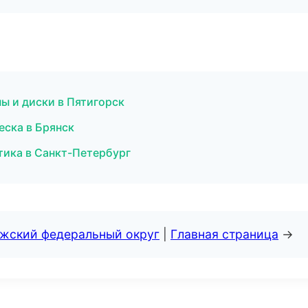
ы и диски в Пятигорск
еска в Брянск
тика в Санкт-Петербург
лжский федеральный округ
|
Главная страница
→