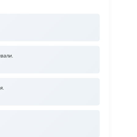
вали.
я.