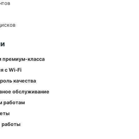
нтов
дисков
ми
м премиум-класса
 с Wi‑Fi
роль качества
вное обслуживание
м работам
меты
е работы