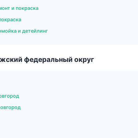
монт и покраска
 покраска
томойка и детейлинг
лжский федеральный округ
Новгород
Новгород