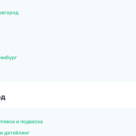
овгород
ренбург
од
улевое и подвеска
и детейлинг