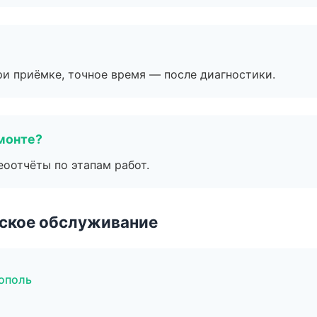
и приёмке, точное время — после диагностики.
монте?
еоотчёты по этапам работ.
еское обслуживание
ополь