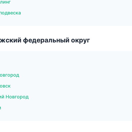
йлинг
 подвеска
лжский федеральный округ
Новгород
новск
ий Новгород
и