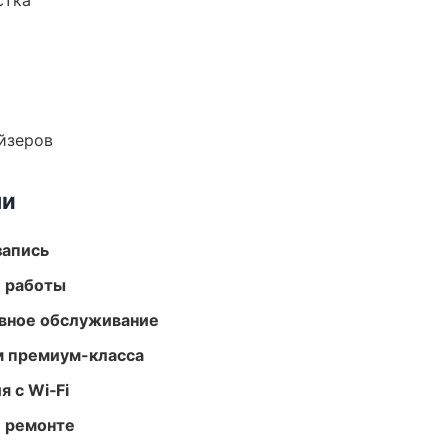
стка
йзеров
ми
запись
е работы
вное обслуживание
м премиум-класса
 с Wi‑Fi
и ремонте