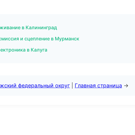
уживание в Калининград
нсмиссия и сцепление в Мурманск
лектроника в Калуга
лжский федеральный округ
|
Главная страница
→