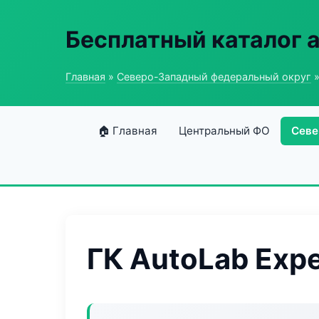
Бесплатный каталог 
Главная
»
Северо-Западный федеральный округ
»
🏠 Главная
Центральный ФО
Севе
ГК AutoLab Expe