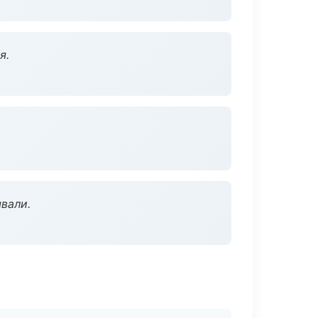
я.
вали.