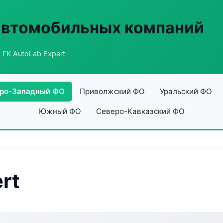
автомобильных компаний
 ГК AutoLab Expert
ро-Западный ФО
Приволжский ФО
Уральский ФО
Южный ФО
Северо-Кавказский ФО
rt