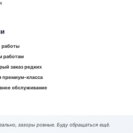
я
ми
е работы
м работам
рый заказ редких
м премиум-класса
вное обслуживание
еально, зазоры ровные. Буду обращаться ещё.