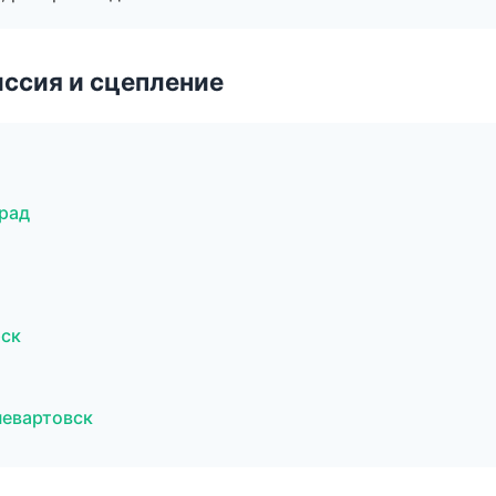
ссия и сцепление
град
рск
невартовск