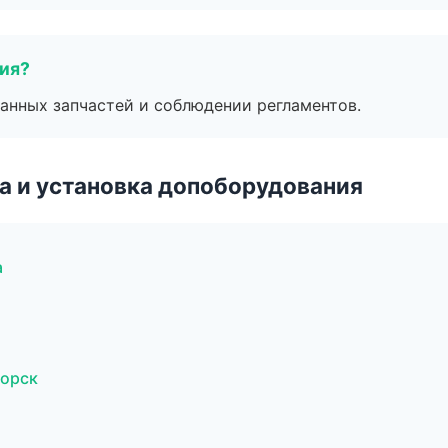
тия?
анных запчастей и соблюдении регламентов.
 и установка допоборудования
а
горск