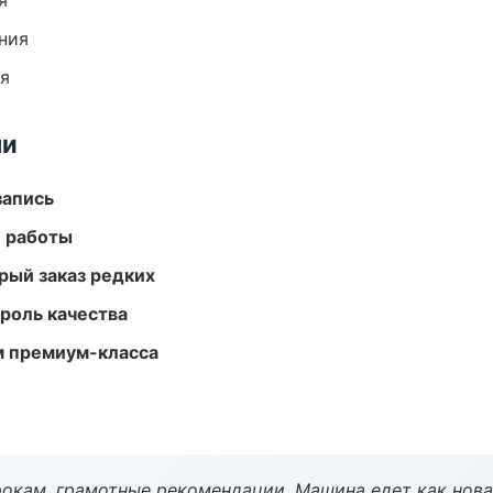
я
ния
ия
ми
запись
е работы
рый заказ редких
роль качества
м премиум-класса
окам, грамотные рекомендации. Машина едет как нова